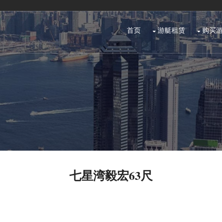
首页
游艇租赁
购买
七星湾毅宏63尺