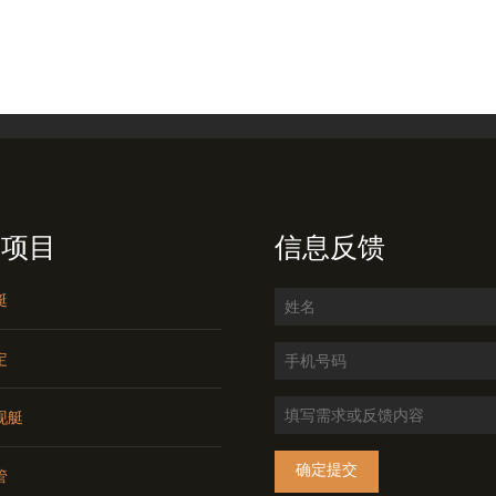
务项目
信息反馈
艇
定
现艇
确定提交
管